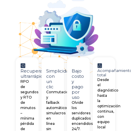
Recuperación
Simplicidad
Bajo
Acompañamient
total
ultrarrápida
con
costo
Desde
un
y
RPO
el
clic
pago
de
diagnóstico
por
segundos
Conmutación
hasta
uso
y RTO
y
la
de
failback
Olvide
optimización
minutos
automático,
los
continua,
–
simulacros
servidores
con
mínima
en
duplicados
equipo
pérdida
línea
encendidos
local
de
sin
24/7.