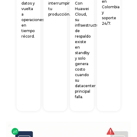
en
datos y
interrumpir
Con
Colombia
vuelta
tu
Huawei
y
a
producción.
Cloud,
soporte
operaciones
su
24/7.
en
infraestructura
tiempo
de
récord.
respaldo
existe
en
standby
y solo
genera
costo
cuando
su
datacenter
principal
falla.