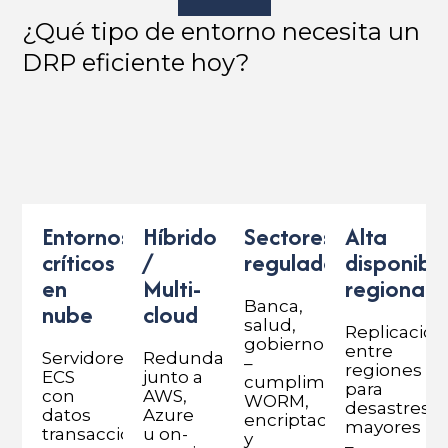
¿Qué tipo de entorno necesita un
DRP eficiente hoy?
Entornos
Híbrido
Sectores
Alta
críticos
/
regulados
disponibil
en
Multi-
regional
Banca,
nube
cloud
salud,
Replicación
gobierno
entre
Servidores
Redundancia
–
regiones
ECS
junto a
cumplimiento
para
con
AWS,
WORM,
desastres
datos
Azure
encriptación
mayores
transaccionales
u on-
y
–