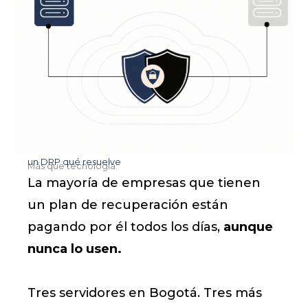
un DRP qué resuelve
Más que tecnología:
La mayoría de empresas que tienen
un plan de recuperación están
pagando por él todos los días,
aunque
nunca lo usen.
Tres servidores en Bogotá. Tres más