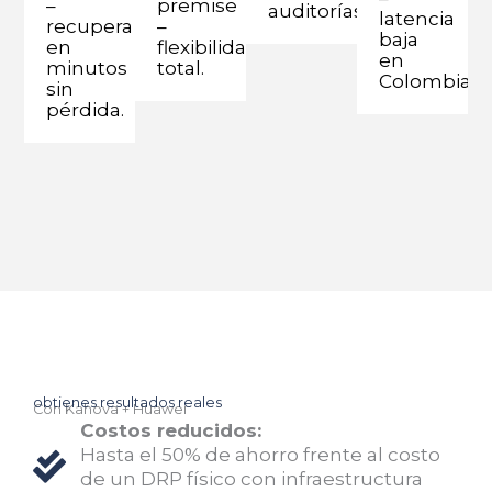
–
premise
auditorías.
latencia
recupera
–
baja
en
flexibilidad
en
minutos
total.
Colombia.
sin
pérdida.
obtienes resultados reales
Con Kahova + Huawei
Costos reducidos:
Hasta el 50% de ahorro frente al costo
de un DRP físico con infraestructura